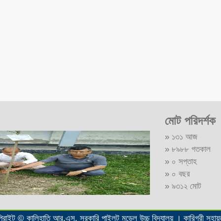
মোট পরিদর্শক
» ১৩১ আজ
» ৮৯৮৮ গতকাল
» ০ সপ্তাহ
» ০ বছর
» ৯৩১২ মোট
রাইট © কালিহাতি আর.এস. সরকারি পাইলট মডেল উচ্চ বিদ্যালয় । কারিগরী সহায