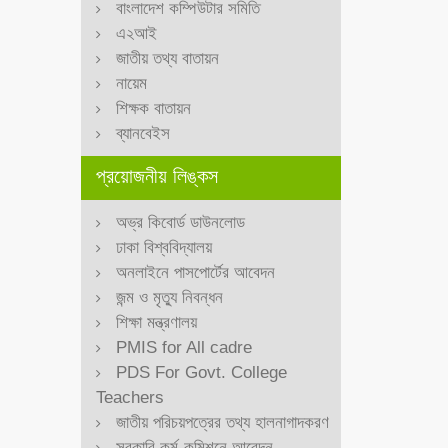
বাংলাদেশ কম্পিউটার সমিতি
এ২আই
জাতীয় তথ্য বাতায়ন
নায়েম
শিক্ষক বাতায়ন
ব্যানবেইস
প্রয়োজনীয় লিঙ্কস
অভ্র কিবোর্ড ডাউনলোড
ঢাকা বিশ্ববিদ্যালয়
অনলাইনে পাসপোর্টের আবেদন
জন্ম ও মৃত্যু নিবন্ধন
শিক্ষা মন্ত্রণালয়
PMIS for All cadre
PDS For Govt. College
Teachers
জাতীয় পরিচয়পত্রের তথ্য হালনাগাদকরণ
সরকারি কর্ম-কমিশনে আবেদন