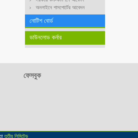
অনলাইনে পাসপোর্টের আবেদন
নোটিশ বোর্ড
ডাউনলোড কর্নার
ফেসবুক
়তা
তৃতীয় লিমিটেড