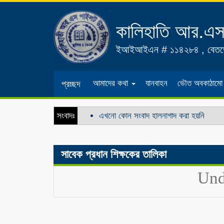
কালিহাতি আর.এস.
ইআইআইএন # ১১৪২৮৪
, বেতড
আমাদের কথা
যানবাহন
ভৌত অবকাঠামো
প্রচ্ছদ
সংবাদঃ
এখনো কোন সংবাদ হালনাগাদ করা হয়নি
সাবেক প্রধান শিক্ষকের তালিকা
Und