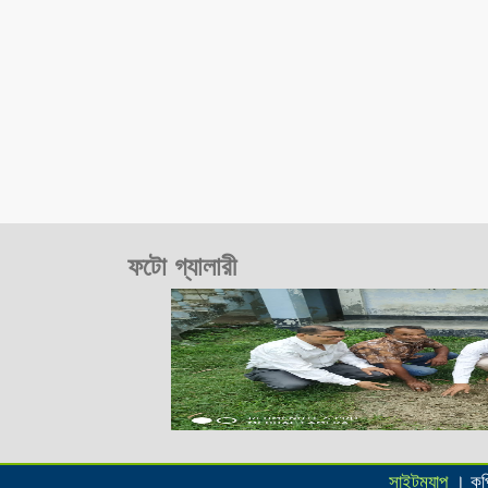
ফটো গ্যালারী
সাইটম্যাপ
। কপি