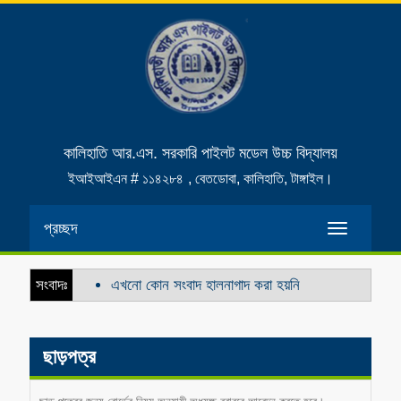
কালিহাতি আর.এস. সরকারি পাইলট মডেল উচ্চ বিদ্যালয়
ইআইআইএন # ১১৪২৮৪
, বেতডোবা, কালিহাতি, টাঙ্গাইল।
প্রচ্ছদ
Toggle
navigatio
সংবাদঃ
এখনো কোন সংবাদ হালনাগাদ করা হয়নি
ছাড়পত্র