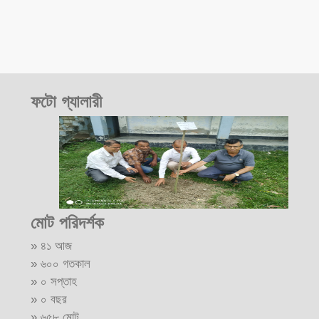
ফটো গ্যালারী
মোট পরিদর্শক
» ৪১ আজ
» ৬০০ গতকাল
» ০ সপ্তাহ
» ০ বছর
» ৬৫৮ মোট