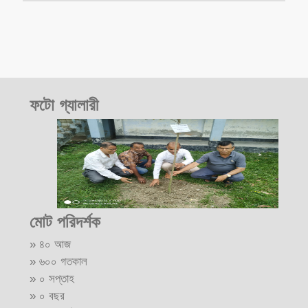
ফটো গ্যালারী
মোট পরিদর্শক
» ৪০ আজ
» ৬০০ গতকাল
» ০ সপ্তাহ
» ০ বছর