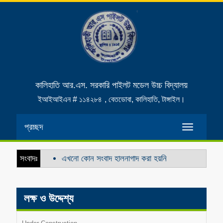
কালিহাতি আর.এস. সরকারি পাইলট মডেল উচ্চ বিদ্যালয়
ইআইআইএন # ১১৪২৮৪
, বেতডোবা, কালিহাতি, টাঙ্গাইল।
প্রচ্ছদ
Toggle
navigatio
সংবাদঃ
এখনো কোন সংবাদ হালনাগাদ করা হয়নি
লক্ষ ও উদ্দেশ্য